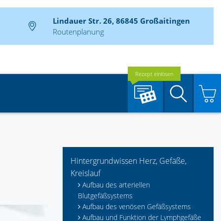
Lindauer Str. 26, 86845 Großaitingen
Routenplanung
Rezept einlösen
Suche
Hintergrundwissen Herz, Gefäße,
Kreislauf
Aufbau des arteriellen
Blutgefäßsystems
Aufbau des venösen Gefäßsystems
Aufbau und Funktion der Lymphgefäße