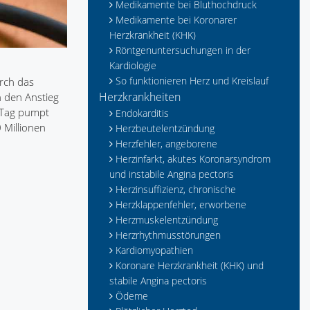
Medikamente bei Bluthochdruck
Medikamente bei Koronarer
Herzkrankheit (KHK)
Röntgenuntersuchungen in der
Kardiologie
So funktionieren Herz und Kreislauf
urch das
Herzkrankheiten
h den Anstieg
n Tag pumpt
Endokarditis
 Millionen
Herzbeutelentzündung
Herzfehler, angeborene
Herzinfarkt, akutes Koronarsyndrom
und instabile Angina pectoris
Herzinsuffizienz, chronische
Herzklappenfehler, erworbene
Herzmuskelentzündung
Herzrhythmusstörungen
Kardiomyopathien
Koronare Herzkrankheit (KHK) und
stabile Angina pectoris
Ödeme