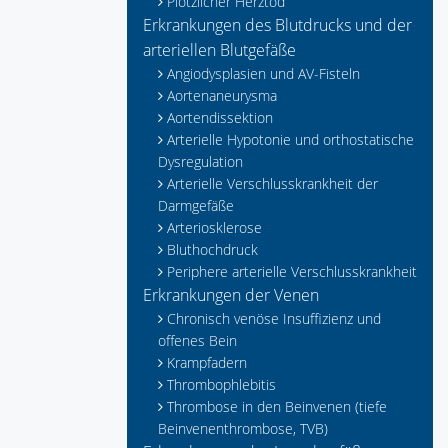
Plötzlicher Herztod
Erkrankungen des Blutdrucks und der
arteriellen Blutgefäße
Angiodysplasien und AV-Fisteln
Aortenaneurysma
Aortendissektion
Arterielle Hypotonie und orthostatische
Dysregulation
Arterielle Verschlusskrankheit der
Darmgefäße
Arteriosklerose
Bluthochdruck
Periphere arterielle Verschlusskrankheit
Erkrankungen der Venen
Chronisch venöse Insuffizienz und
offenes Bein
Krampfadern
Thrombophlebitis
Thrombose in den Beinvenen (tiefe
Beinvenenthrombose, TVB)