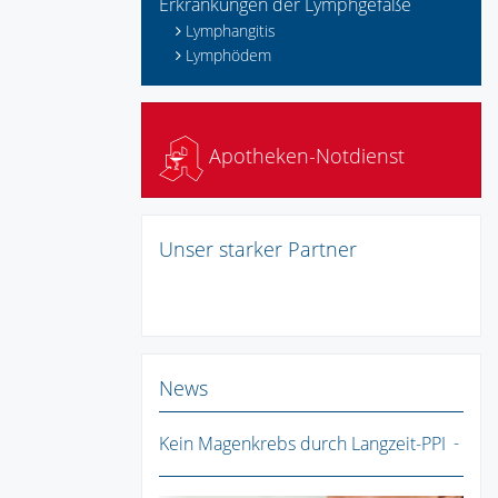
Erkrankungen der Lymphgefäße
Lymphangitis
Lymphödem
Apotheken-Notdienst
Unser starker Partner
News
Kein Magenkrebs durch Langzeit-PPI