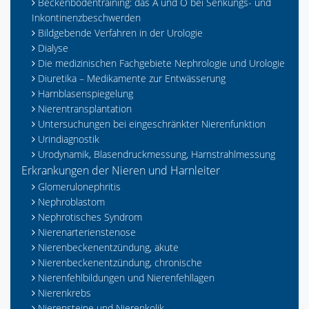
Beckenbodentraining: das A und O bei Senkungs- und
Inkontinenzbeschwerden
Bildgebende Verfahren in der Urologie
Dialyse
Die medizinischen Fachgebiete Nephrologie und Urologie
Diuretika – Medikamente zur Entwässerung
Harnblasenspiegelung
Nierentransplantation
Untersuchungen bei eingeschränkter Nierenfunktion
Urindiagnostik
Urodynamik, Blasendruckmessung, Harnstrahlmessung
Erkrankungen der Nieren und Harnleiter
Glomerulonephritis
Nephroblastom
Nephrotisches Syndrom
Nierenarterienstenose
Nierenbeckenentzündung, akute
Nierenbeckenentzündung, chronische
Nierenfehlbildungen und Nierenfehllagen
Nierenkrebs
Nierensteine und Nierenkolik