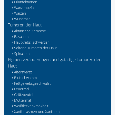
Pilzinfektionen
Wanzenbefall
Warzen
Wundrose
Tumoren der Haut
Aktinische Keratose
Basaliom
Hautkrebs, schwarzer
Seltene Tumoren der Haut
Spinaliom
Pigmentveränderungen und gutartige Tumoren der
Haut
Alterswarze
Blutschwamm
Fettgewebsgeschwulst
Feuermal
Grützbeutel
Muttermal
Weißfleckenkrankheit
Xanthelasmen und Xanthome