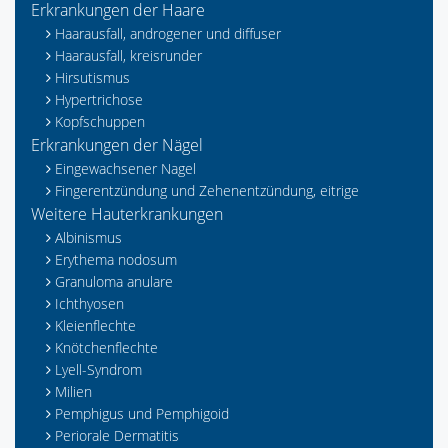
Erkrankungen der Haare
Haarausfall, androgener und diffuser
Haarausfall, kreisrunder
Hirsutismus
Hypertrichose
Kopfschuppen
Erkrankungen der Nägel
Eingewachsener Nagel
Fingerentzündung und Zehenentzündung, eitrige
Weitere Hauterkrankungen
Albinismus
Erythema nodosum
Granuloma anulare
Ichthyosen
Kleienflechte
Knötchenflechte
Lyell-Syndrom
Milien
Pemphigus und Pemphigoid
Periorale Dermatitis