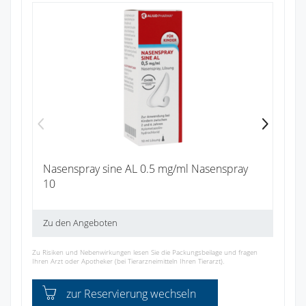
Ib
Zu
Nasenspray sine AL 0.5 mg/ml Nasenspray
10
Zu den Angeboten
Zu Risiken und Nebenwirkungen lesen Sie die Packungsbeilage und fragen
Ihren Arzt oder Apotheker (bei Tierarzneimitteln Ihren Tierarzt).
zur Reservierung wechseln